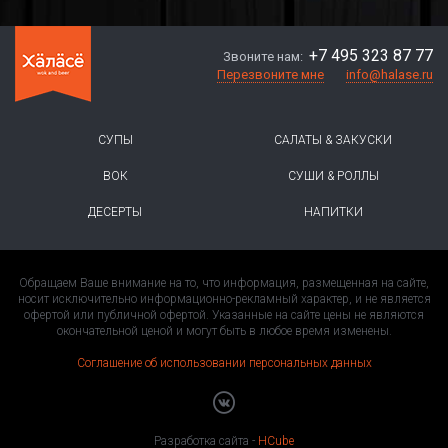
+7 495 323 87 77
Звоните нам:
Перезвоните мне
info@halase.ru
СУПЫ
САЛАТЫ & ЗАКУСКИ
ВОК
СУШИ & РОЛЛЫ
ДЕСЕРТЫ
НАПИТКИ
Обращаем Ваше внимание на то, что информация, размещенная на сайте,
носит исключительно информационно-рекламный характер, и не является
офертой или публичной офертой. Указанные на сайте цены не являются
окончательной ценой и могут быть в любое время изменены.
Соглашение об использовании персональных данных
Разработка сайта -
HCube