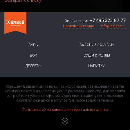
Возврат к списку
+7 495 323 87 77
Звоните нам:
Перезвоните мне
info@halase.ru
СУПЫ
САЛАТЫ & ЗАКУСКИ
ВОК
СУШИ & РОЛЛЫ
ДЕСЕРТЫ
НАПИТКИ
Обращаем Ваше внимание на то, что информация, размещенная на сайте,
носит исключительно информационно-рекламный характер, и не является
офертой или публичной офертой. Указанные на сайте цены не являются
окончательной ценой и могут быть в любое время изменены.
Соглашение об использовании персональных данных